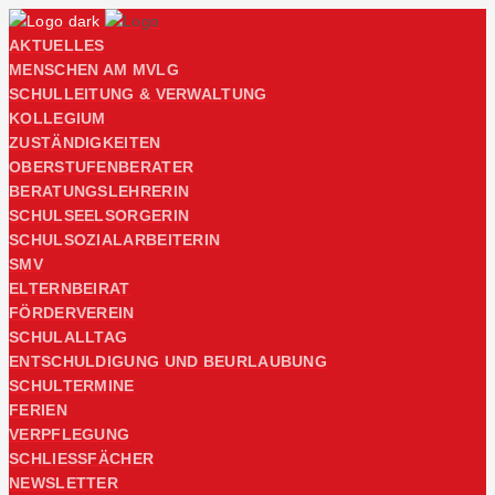
AKTUELLES
MENSCHEN AM MVLG
SCHULLEITUNG & VERWALTUNG
KOLLEGIUM
ZUSTÄNDIGKEITEN
OBERSTUFENBERATER
BERATUNGSLEHRERIN
SCHULSEELSORGERIN
SCHULSOZIALARBEITERIN
SMV
ELTERNBEIRAT
FÖRDERVEREIN
SCHULALLTAG
ENTSCHULDIGUNG UND BEURLAUBUNG
SCHULTERMINE
FERIEN
VERPFLEGUNG
SCHLIESSFÄCHER
NEWSLETTER