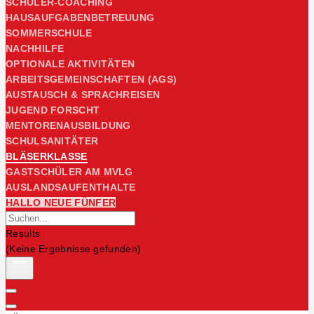
SCHÜLER-COACHING
HAUSAUFGABENBETREUUNG
SOMMERSCHULE
NACHHILFE
OPTIONALE AKTIVITÄTEN
ARBEITSGEMEINSCHAFTEN (AGS)
AUSTAUSCH & SPRACHREISEN
JUGEND FORSCHT
MENTORENAUSBILDUNG
SCHULSANITÄTER
BLÄSERKLASSE
GASTSCHÜLER AM MVLG
AUSLANDSAUFENTHALTE
HALLO NEUE FÜNFER
Results
(Keine Ergebnisse gefunden)