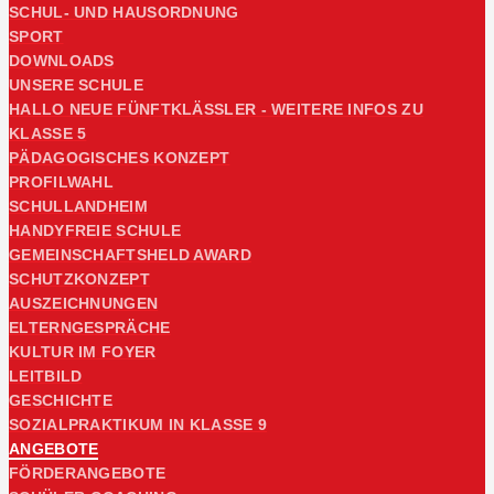
SCHUL- UND HAUSORDNUNG
SPORT
DOWNLOADS
UNSERE SCHULE
HALLO NEUE FÜNFTKLÄSSLER - WEITERE INFOS ZU
KLASSE 5
PÄDAGOGISCHES KONZEPT
PROFILWAHL
SCHULLANDHEIM
HANDYFREIE SCHULE
GEMEINSCHAFTSHELD AWARD
SCHUTZKONZEPT
AUSZEICHNUNGEN
ELTERNGESPRÄCHE
KULTUR IM FOYER
LEITBILD
GESCHICHTE
SOZIALPRAKTIKUM IN KLASSE 9
ANGEBOTE
FÖRDERANGEBOTE